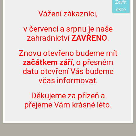
Zavřít
Rostlina nemusí být aktuálně dostupná.
O
okno
Vážení zákazníci,
aktuální dostupnosti rostlin se můžete informovat
na emailu info@zahradnictvibouchalovi.cz nebo
v červenci a srpnu je naše
prostřednictvím Facebooku či Instagramu.
Nevolejte prosím na naše telefonní číslo, neslouží
zahradnictví
ZAVŘENO
.
k těmto účelům.
Znovu otevřeno budeme mít
Rostliny lze zakoupit pouze přímo u nás v
začátkem září
, o přesném
zahradnictví, nezasíláme je.
datu otevření Vás budeme
včas informovat.
ZPĚT NA STROMY NA KMÍNKU
Děkujeme za přízeň a
přejeme Vám krásné léto.
ZPĚT NA SORTIMENT