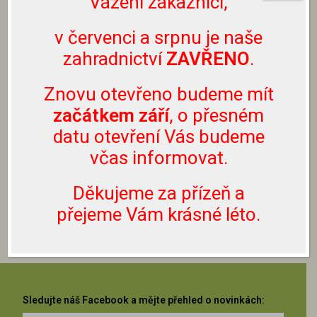
Vážení zákazníci,
prostřednictvím Facebooku či Instagramu.
Nevolejte prosím na naše telefonní číslo, neslouží
v červenci a srpnu je naše
k těmto účelům.
zahradnictví
ZAVŘENO
.
Rostliny lze zakoupit pouze přímo u nás v
Znovu otevřeno budeme mít
zahradnictví, nezasíláme je.
začátkem září
, o přesném
datu otevření Vás budeme
ZPĚT NA LISTNATÉ DŘEVINY
včas informovat.
ZPĚT NA SORTIMENT
Děkujeme za přízeň a
přejeme Vám krásné léto.
Sledujte náš Facebook a mějte přehled o novinkách: