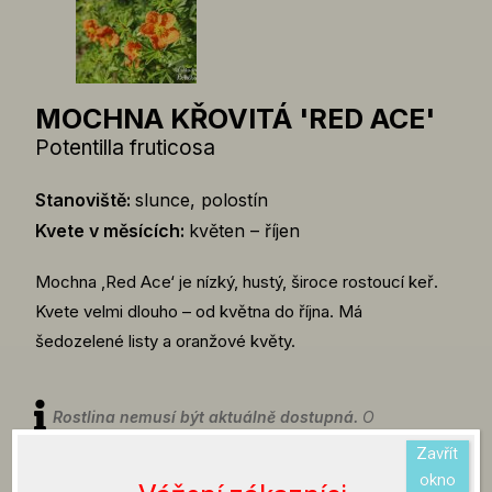
MOCHNA KŘOVITÁ 'RED ACE'
Potentilla fruticosa
Stanoviště:
slunce, polostín
Kvete v měsících:
květen – říjen
Mochna ‚Red Ace‘ je nízký, hustý, široce rostoucí keř.
Kvete velmi dlouho – od května do října. Má
šedozelené listy a oranžové květy.
Rostlina nemusí být aktuálně dostupná.
O
aktuální dostupnosti rostlin se můžete informovat
Zavřít
na emailu info@zahradnictvibouchalovi.cz nebo
okno