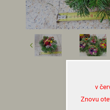
v čer
Znovu ote