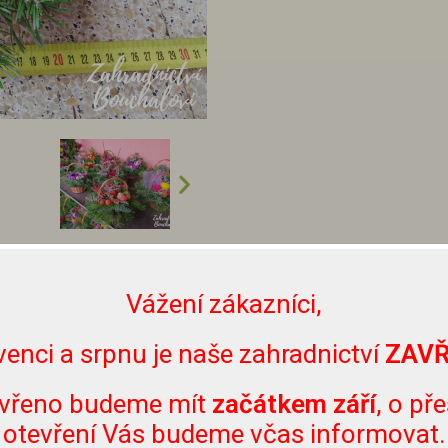
Vážení zákazníci,
venci a srpnu je naše zahradnictví
ZAV
vřeno budeme mít
začátkem září
, o př
otevření Vás budeme včas informovat.