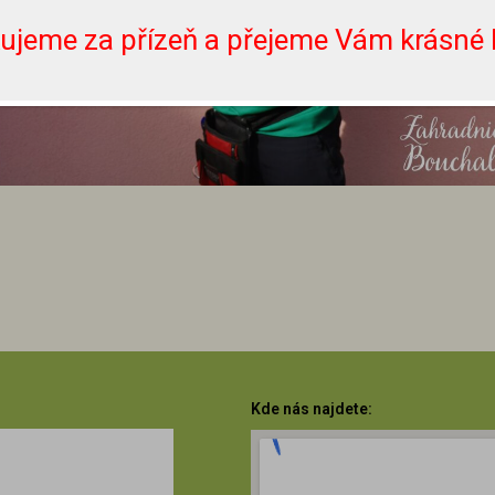
ujeme za přízeň a přejeme Vám krásné l
Kde nás najdete: