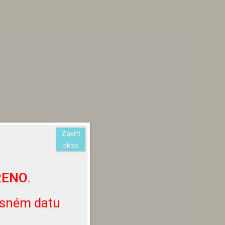
Zavřít
okno
ŘENO
.
esném datu