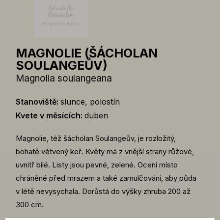
MAGNOLIE (ŠÁCHOLAN
SOULANGEŮV)
Magnolia soulangeana
Stanoviště:
slunce, polostín
Kvete v měsících:
duben
Magnolie, též šácholan Soulangeův, je rozložitý,
bohatě větvený keř. Květy má z vnější strany růžové,
uvnitř bílé. Listy jsou pevné, zelené. Ocení místo
chráněné před mrazem a také zamulčování, aby půda
v létě nevysychala. Dorůstá do výšky zhruba 200 až
300 cm.