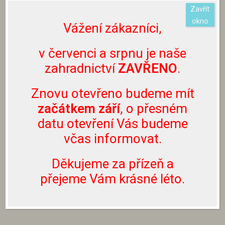
Zavřít
Rostlina nemusí být aktuálně dostupná.
O
okno
Vážení zákazníci,
aktuální dostupnosti rostlin se můžete informovat
na emailu info@zahradnictvibouchalovi.cz nebo
v červenci a srpnu je naše
prostřednictvím Facebooku či Instagramu.
zahradnictví
ZAVŘENO
.
Nevolejte prosím na naše telefonní číslo, neslouží
k těmto účelům.
Znovu otevřeno budeme mít
začátkem září
, o přesném
Rostliny lze zakoupit pouze přímo u nás v
zahradnictví, nezasíláme je.
datu otevření Vás budeme
včas informovat.
Děkujeme za přízeň a
ZPĚT NA LISTNATÉ DŘEVINY
přejeme Vám krásné léto.
ZPĚT NA SORTIMENT