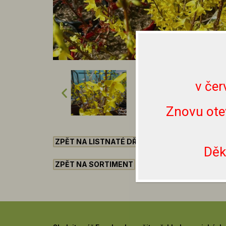
v čer
Znovu ote
ZPĚT NA LISTNATÉ DŘEVINY
Děk
ZPĚT NA SORTIMENT