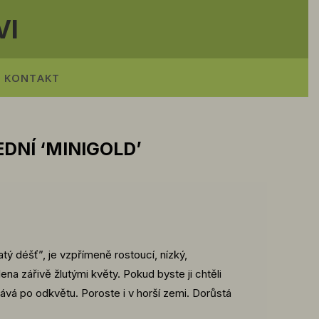
VI
KONTAKT
DNÍ ‘MINIGOLD’
atý déšť”, je vzpřímeně rostoucí, nízký,
ena zářivě žlutými květy. Pokud byste ji chtěli
ává po odkvětu. Poroste i v horší zemi. Dorůstá