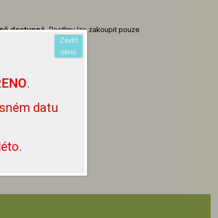
lně dostupná.
Rostliny lze zakoupit pouze
Zavřít
ezasíláme je.
okno
ŘENO
.
esném datu
éto.