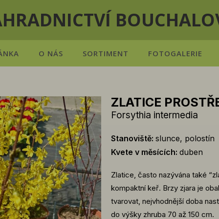
AHRADNICTVÍ BOUCHALO
ÁNKA
O NÁS
SORTIMENT
FOTOGALERIE
ZLATICE PROSTŘE
Forsythia intermedia
Stanoviště:
slunce, polostín
Kvete v měsících:
duben
Zlatice, často nazývána také “zl
kompaktní keř. Brzy zjara je obal
tvarovat, nejvhodnější doba nast
do výšky zhruba 70 až 150 cm.