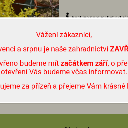
Rostlina nemusí být aktuá
přímo u nás v zahradnictví, n
Vážení zákazníci,
venci a srpnu je naše zahradnictví
ZAV
vřeno budeme mít
začátkem září
, o př
otevření Vás budeme včas informovat.
ujeme za přízeň a přejeme Vám krásné l