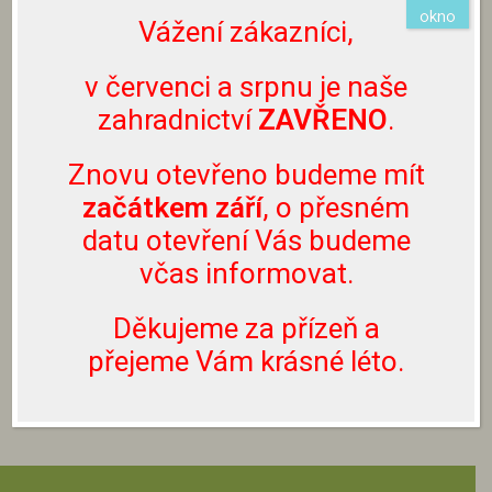
aktuální dostupnosti rostlin se můžete informovat
okno
Vážení zákazníci,
na emailu info@zahradnictvibouchalovi.cz nebo
prostřednictvím Facebooku či Instagramu.
v červenci a srpnu je naše
Nevolejte prosím na naše telefonní číslo, neslouží
zahradnictví
ZAVŘENO
.
k těmto účelům.
Znovu otevřeno budeme mít
Rostliny lze zakoupit pouze přímo u nás v
zahradnictví, nezasíláme je.
začátkem září
, o přesném
datu otevření Vás budeme
včas informovat.
ZPĚT NA LISTNATÉ DŘEVINY
Děkujeme za přízeň a
ZPĚT NA SORTIMENT
přejeme Vám krásné léto.