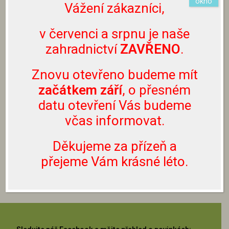
okno
na emailu info@zahradnictvibouchalovi.cz nebo
Vážení zákazníci,
prostřednictvím Facebooku či Instagramu.
Nevolejte prosím na naše telefonní číslo, neslouží
v červenci a srpnu je naše
k těmto účelům.
zahradnictví
ZAVŘENO
.
Rostliny lze zakoupit pouze přímo u nás v
Znovu otevřeno budeme mít
zahradnictví, nezasíláme je.
začátkem září
, o přesném
datu otevření Vás budeme
včas informovat.
ZPĚT NA LISTNATÉ DŘEVINY
Děkujeme za přízeň a
ZPĚT NA SORTIMENT
přejeme Vám krásné léto.