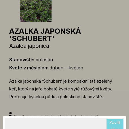
AZALKA JAPONSKÁ
'SCHUBERT'
Azalea japonica
Stanoviště:
polostín
Kvete v měsících:
duben – květen
Azalka japonská ‘Schubert’ je kompaktní stálezelený
keř, který na jaře bohatě kvete sytě růžovými květy.
Preferuje kyselou půdu a polostinné stanoviště.
Rostlina nemusí být aktuálně dostupná.
O
Zavřít
aktuální dostupnosti rostlin se můžete informovat