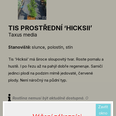
TIS PROSTŘEDNÍ ‘HICKSII’
Taxus media
Stanoviště:
slunce, polostín, stín
Tis ‘Hicksii’ má široce sloupovitý tvar. Roste pomalu a
hustě. I po řezu až na pahýl dobře regeneruje. Samičí
jedinci plodí na podzim mírně jedovaté, červené
plody. Není náročný na půdní typ.
Rostlina nemusí být aktuálně dostupná.
O
aktuální dostupnosti rostlin se můžete informovat
Zavřít
na emailu info@zahradnictvibouchalovi.cz nebo
okno