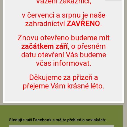
Vážení zákazníci,
prostřednictvím Facebooku či Instagramu.
Nevolejte prosím na naše telefonní číslo, neslouží
v červenci a srpnu je naše
k těmto účelům.
zahradnictví
ZAVŘENO
.
Rostliny lze zakoupit pouze přímo u nás v
Znovu otevřeno budeme mít
zahradnictví, nezasíláme je.
začátkem září
, o přesném
datu otevření Vás budeme
ZPĚT NA JEHLIČNANY
včas informovat.
ZPĚT NA SORTIMENT
Děkujeme za přízeň a
přejeme Vám krásné léto.
Sledujte náš Facebook a mějte přehled o novinkách: