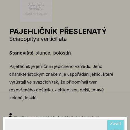
PAJEHLIČNÍK PŘESLENATÝ
Sciadopitys verticillata
Stanoviště:
slunce, polostín
Pajehličník je jehličnan jedičného vzhledu. Jeho
charakteristickým znakem je uspořádání jehlic, které
vyrůstají ve svazcích tak, že připomínají tvar
rozevřeného deštníku. Jehlice jsou delší, tmavě
zelené, lesklé.
Rostlina nemusí být aktuálně dostupná.
O
Zavřít
aktuální dostupnosti rostlin se můžete informovat