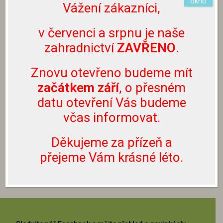
okno
na emailu info@zahradnictvibouchalovi.cz nebo
Vážení zákazníci,
prostřednictvím Facebooku či Instagramu.
Nevolejte prosím na naše telefonní číslo, neslouží
v červenci a srpnu je naše
k těmto účelům.
zahradnictví
ZAVŘENO
.
Rostliny lze zakoupit pouze přímo u nás v
Znovu otevřeno budeme mít
zahradnictví, nezasíláme je.
začátkem září
, o přesném
datu otevření Vás budeme
včas informovat.
ZPĚT NA JEHLIČNANY
Děkujeme za přízeň a
ZPĚT NA SORTIMENT
přejeme Vám krásné léto.