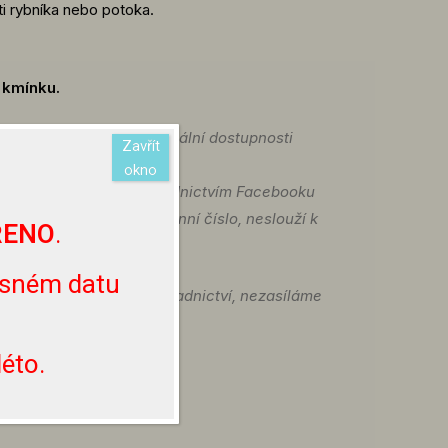
ti rybníka nebo potoka.
 kmínku.
aktuálně dostupná.
O aktuální dostupnosti
Zavřít
ormovat na emailu
okno
chalovi.cz nebo prostřednictvím Facebooku
te prosím na naše telefonní číslo, neslouží k
ŘENO
.
esném datu
 pouze přímo u nás v zahradnictví, nezasíláme
éto.