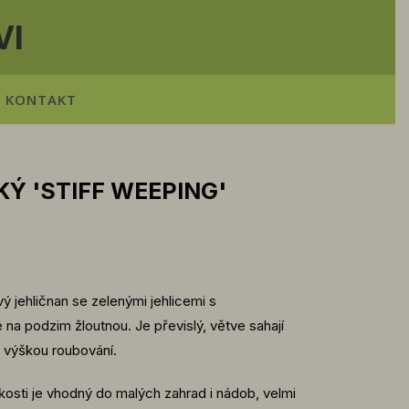
VI
KONTAKT
Ý 'STIFF WEEPING'
ý jehličnan se zelenými jehlicemi s
a podzim žloutnou. Je převislý, větve sahají
a výškou roubování.
kosti je vhodný do malých zahrad i nádob, velmi