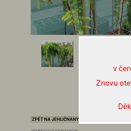
v čer
Znovu ote
Děk
ZPĚT NA JEHLIČNANY