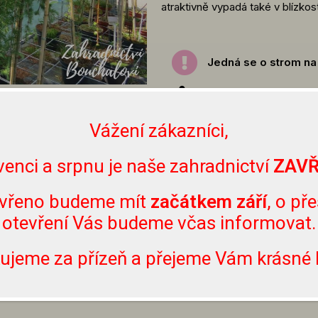
atraktivně vypadá také v blízkos
Jedná se o strom na
Rostlina nemusí být 
rostlin se můžete inf
Vážení zákazníci,
info@zahradnictvibou
či Instagramu. Nevolej
venci a srpnu je naše zahradnictví
ZAV
těmto účelům.
vřeno budeme mít
začátkem září
, o př
Rostliny lze zakoupit
otevření Vás budeme včas informovat.
je.
ujeme za přízeň a přejeme Vám krásné l