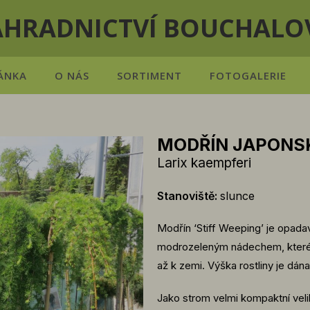
AHRADNICTVÍ BOUCHALO
ÁNKA
O NÁS
SORTIMENT
FOTOGALERIE
MODŘÍN JAPONSK
Larix kaempferi
Stanoviště:
slunce
Modřín ‘Stiff Weeping’ je opadav
modrozeleným nádechem, které n
až k zemi. Výška rostliny je dán
Jako strom velmi kompaktní veli