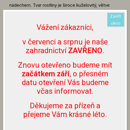
nádechem. Tvar rostliny je široce kuželovitý, větve
rostou velmi stěsnaně.
Zavřít
okno
Vážení zákazníci,
Rostlina nemusí být aktuálně dostupná.
O
v červenci a srpnu je naše
aktuální dostupnosti rostlin se můžete informovat
na emailu info@zahradnictvibouchalovi.cz nebo
zahradnictví
ZAVŘENO
.
prostřednictvím Facebooku či Instagramu.
Nevolejte prosím na naše telefonní číslo, neslouží
Znovu otevřeno budeme mít
k těmto účelům.
začátkem září
, o přesném
datu otevření Vás budeme
Rostliny lze zakoupit pouze přímo u nás v
včas informovat.
zahradnictví, nezasíláme je.
Děkujeme za přízeň a
přejeme Vám krásné léto.
ZPĚT NA JEHLIČNANY
ZPĚT NA SORTIMENT