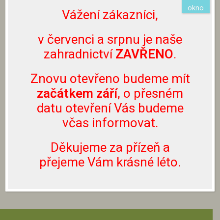
aktuální dostupnosti rostlin se můžete informovat
okno
Vážení zákazníci,
na emailu info@zahradnictvibouchalovi.cz nebo
prostřednictvím Facebooku či Instagramu.
v červenci a srpnu je naše
Nevolejte prosím na naše telefonní číslo, neslouží
zahradnictví
ZAVŘENO
.
k těmto účelům.
Znovu otevřeno budeme mít
Rostliny lze zakoupit pouze přímo u nás v
začátkem září
, o přesném
zahradnictví, nezasíláme je.
datu otevření Vás budeme
včas informovat.
ZPĚT NA TRVALKY
Děkujeme za přízeň a
ZPĚT NA SORTIMENT
přejeme Vám krásné léto.