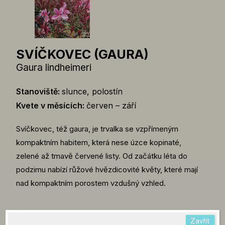
SVÍČKOVEC (GAURA)
Gaura lindheimeri
Stanoviště:
slunce, polostín
Kvete v měsících:
červen – září
Svíčkovec, též gaura, je trvalka se vzpřímeným
kompaktním habitem, která nese úzce kopinaté,
zelené až tmavě červené listy. Od začátku léta do
podzimu nabízí růžové hvězdicovité květy, které mají
nad kompaktním porostem vzdušný vzhled.
Rostlina nemusí být aktuálně dostupná.
O
Zavřít