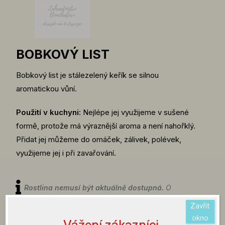
BOBKOVÝ LIST
Bobkový list je stálezelený keřík se silnou
aromatickou vůní.
Použití v kuchyni:
Nejlépe jej využijeme v sušené
formě, protože má výraznější aroma a není nahořklý.
Přidat jej můžeme do omáček, zálivek, polévek,
využijeme jej i při zavařování.
Rostlina nemusí být aktuálně dostupná.
O
aktuální dostupnosti rostlin se můžete informovat
Zavřít
na emailu info@zahradnictvibouchalovi.cz nebo
okno