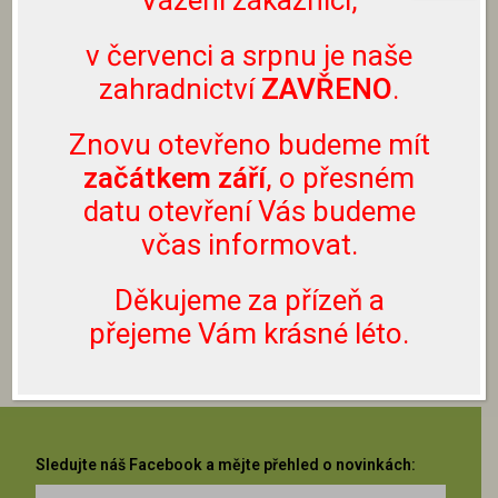
Vážení zákazníci,
prostřednictvím Facebooku či Instagramu.
Nevolejte prosím na naše telefonní číslo, neslouží
v červenci a srpnu je naše
k těmto účelům.
zahradnictví
ZAVŘENO
.
Rostliny lze zakoupit pouze přímo u nás v
Znovu otevřeno budeme mít
zahradnictví, nezasíláme je.
začátkem září
, o přesném
datu otevření Vás budeme
ZPĚT NA BYLINKY
včas informovat.
ZPĚT NA SORTIMENT
Děkujeme za přízeň a
přejeme Vám krásné léto.
Sledujte náš Facebook a mějte přehled o novinkách: