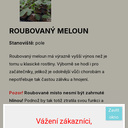
ROUBOVANÝ MELOUN
Stanoviště:
pole
Roubovaný meloun má výrazně vyšší výnos než je
tomu u klasické rostliny. Výborně se hodí i pro
začátečníky, jelikož je odolnější vůči chorobám a
nepotřebuje tak častou zálivku a hnojení.
Pozor!
Roubované místo nesmí být zahrnuté
hlínou!
Podnož by tak totiž ztratila svou funkci a
chovala by se jako neroubovaná.
Zavřít
okno
Vážení zákazníci,
O spuštění prodeje roubované zeleniny