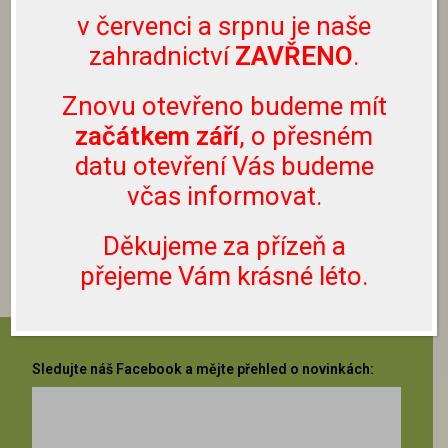
v červenci a srpnu je naše
informujeme každý rok na
Facebooku
–
zahradnictví
ZAVŘENO
.
doporučujeme Vám sledovat náš profil pro
aktuální informace.
Znovu otevřeno budeme mít
začátkem září
, o přesném
ZPĚT NA SAZENICE ZELENINY
datu otevření Vás budeme
včas informovat.
ZPĚT NA SORTIMENT
Děkujeme za přízeň a
přejeme Vám krásné léto.
Sledujte náš Facebook a mějte přehled o novinkách: