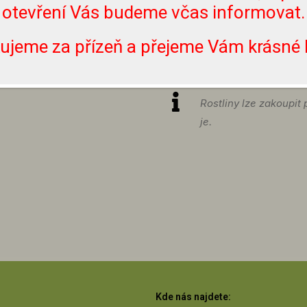
otevření Vás budeme včas informovat.
rostlin se můžete inf
info@zahradnictvibou
ujeme za přízeň a přejeme Vám krásné l
či Instagramu. Nevolej
těmto účelům.
Rostliny lze zakoupit
je.
Kde nás najdete: