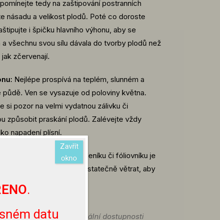
pomínejte tedy na zaštipování postranních
te násadu a velikost plodů. Poté co doroste
tipujte i špičku hlavního výhonu, aby se
 a všechnu svou sílu dávala do tvorby plodů než
jak zčervenají.
onu:
Nejlépe prospívá na teplém, slunném a
 půdě. Ven se vysazuje od poloviny května.
e si pozor na velmi vydatnou zálivku či
u způsobit praskání plodů. Zalévejte vždy
ko napadení plísní.
Zavřít
ovníku:
Při pěstování ve skleníku či fóliovníku je
okno
slunečných dnů je nutné dostatečně větrat, aby
ŘENO
.
esném datu
aktuálně dostupná.
O aktuální dostupnosti