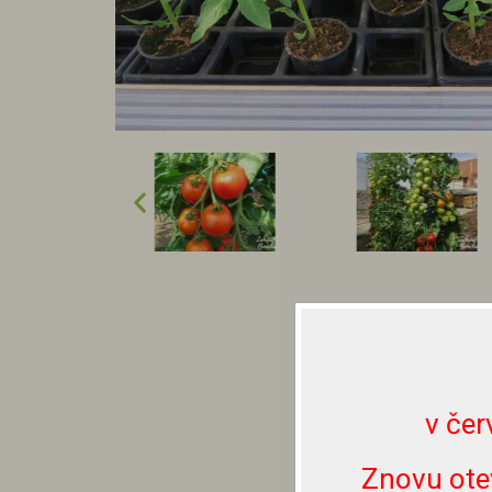
v čer
Znovu ote