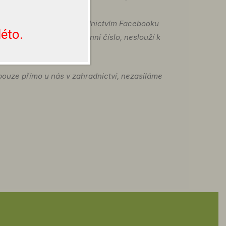
ormovat na emailu
chalovi.cz nebo prostřednictvím Facebooku
éto.
te prosím na naše telefonní číslo, neslouží k
 pouze přímo u nás v zahradnictví, nezasíláme