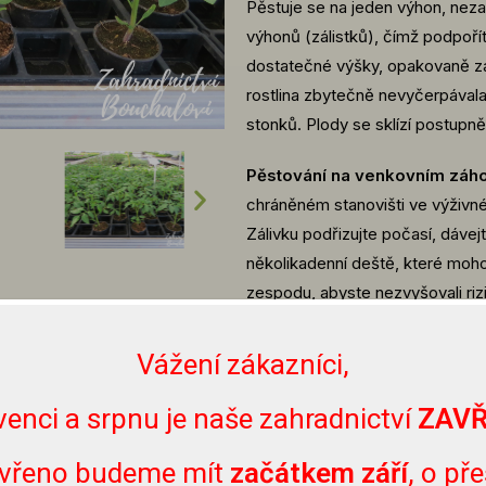
Pěstuje se na jeden výhon, neza
výhonů (zálistků), čímž podpoří
dostatečné výšky, opakovaně zaš
rostlina zbytečně nevyčerpávala
stonků. Plody se sklízí postupně 
Pěstování na venkovním záh
chráněném stanovišti ve výživné
Zálivku podřizujte počasí, dávejt
několikadenní deště, které moho
zespodu, abyste nezvyšovali rizi
Pěstování ve skleníku či fóli
Vážení zákazníci,
důležité regulovat teplotu – za 
nedošlo k přehřátí.
venci a srpnu je naše zahradnictví
ZAV
vřeno budeme mít
začátkem září
, o př
Rostlina nemusí být 