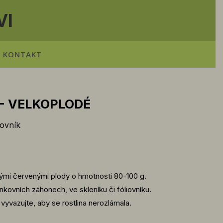
VI
KONTAKT
- VELKOPLODÉ
iovník
kými červenými plody o hmotnosti 80-100 g.
nkovních záhonech, ve skleníku či fóliovníku.
 vyvazujte, aby se rostlina nerozlámala.