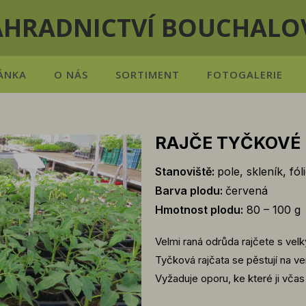
AHRADNICTVÍ BOUCHALO
ÁNKA
O NÁS
SORTIMENT
FOTOGALERIE
RAJČE TYČKOVÉ 
Stanoviště:
pole, skleník, fól
Barva plodu:
červená
Hmotnost plodu
:
80 – 100 g
Velmi raná odrůda rajčete s vel
Tyčková rajčata se pěstují na ve
Vyžaduje oporu, ke které ji včas